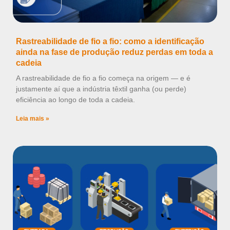
Rastreabilidade de fio a fio: como a identificação
ainda na fase de produção reduz perdas em toda a
cadeia
A rastreabilidade de fio a fio começa na origem — e é
justamente aí que a indústria têxtil ganha (ou perde)
eficiência ao longo de toda a cadeia.
Leia mais »