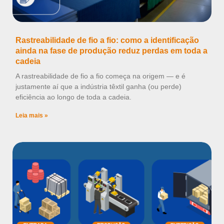
Rastreabilidade de fio a fio: como a identificação
ainda na fase de produção reduz perdas em toda a
cadeia
A rastreabilidade de fio a fio começa na origem — e é
justamente aí que a indústria têxtil ganha (ou perde)
eficiência ao longo de toda a cadeia.
Leia mais »