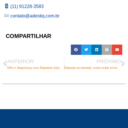
(11) 91228-3583
contato@adestiq.com.br
COMPARTILHAR
ANTERIOR
PRÓXIMO
NRs e Segurança com Etiquetas Industriais: como garantir conformidade e prevenção de riscos
Etiqueta na entrada: como evitar erros desde o recebimento da matéria-prima