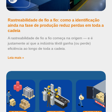
Rastreabilidade de fio a fio: como a identificação
ainda na fase de produção reduz perdas em toda a
cadeia
A rastreabilidade de fio a fio começa na origem — e é
justamente aí que a indústria têxtil ganha (ou perde)
eficiência ao longo de toda a cadeia.
Leia mais »