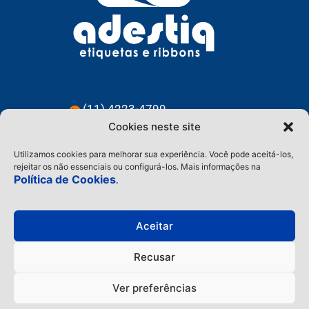
(11) 4223-4799
Cookies neste site
(11) 91228-3583
Utilizamos cookies para melhorar sua experiência. Você pode aceitá-los,
contato@adestiq.com.br
rejeitar os não essenciais ou configurá-los. Mais informações na
Política de Cookies
.
@adestiq
Aceitar
Home
Recusar
Adestiq
Ver preferências
Etiquetas