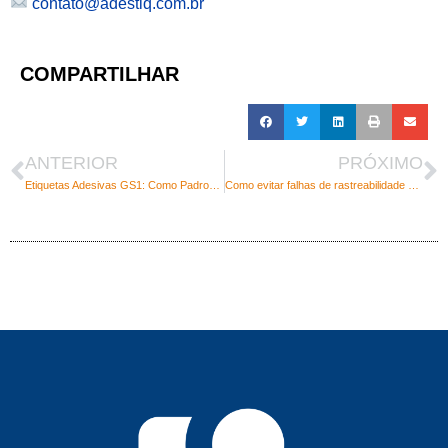
contato@adestiq.com.br
COMPARTILHAR
ANTERIOR
PRÓXIMO
Etiquetas Adesivas GS1: Como Padronizar Produtos Pode Transformar Seu Negócio
Como evitar falhas de rastreabilidade nas operações logísticas