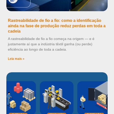
Rastreabilidade de fio a fio: como a identificação
ainda na fase de produção reduz perdas em toda a
cadeia
A rastreabilidade de fio a fio começa na origem — e é
justamente aí que a indústria têxtil ganha (ou perde)
eficiência ao longo de toda a cadeia.
Leia mais »