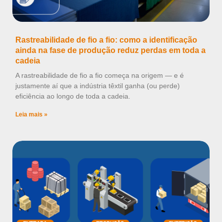
Rastreabilidade de fio a fio: como a identificação
ainda na fase de produção reduz perdas em toda a
cadeia
A rastreabilidade de fio a fio começa na origem — e é
justamente aí que a indústria têxtil ganha (ou perde)
eficiência ao longo de toda a cadeia.
Leia mais »