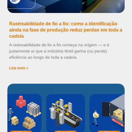
Rastreabilidade de fio a fio: como a identificação
ainda na fase de produção reduz perdas em toda a
cadeia
A rastreabilidade de fio a fio começa na origem — e é
justamente aí que a indústria têxtil ganha (ou perde)
eficiência ao longo de toda a cadeia.
Leia mais »