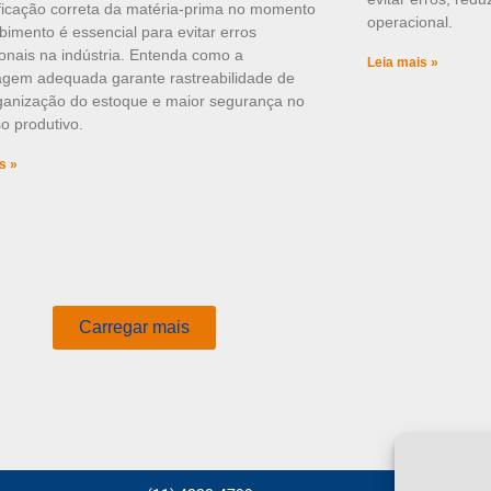
ificação correta da matéria-prima no momento
operacional.
bimento é essencial para evitar erros
onais na indústria. Entenda como a
Leia mais »
agem adequada garante rastreabilidade de
rganização do estoque e maior segurança no
o produtivo.
s »
Carregar mais
H