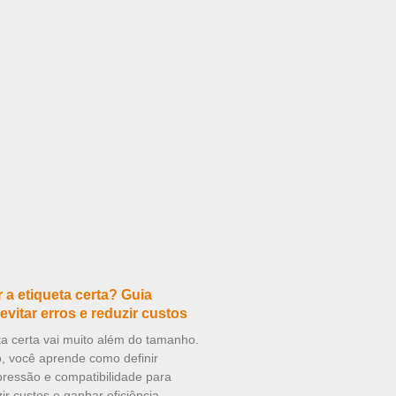
a etiqueta certa? Guia
evitar erros e reduzir custos
ta certa vai muito além do tamanho.
o, você aprende como definir
mpressão e compatibilidade para
zir custos e ganhar eficiência