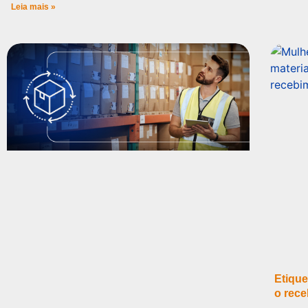
Leia mais »
Etique
o rece