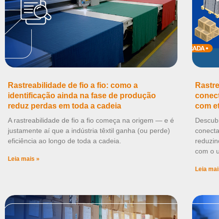
Rastreabilidade de fio a fio: como a
Rastre
identificação ainda na fase de produção
conect
reduz perdas em toda a cadeia
com e
A rastreabilidade de fio a fio começa na origem — e é
Descubr
justamente aí que a indústria têxtil ganha (ou perde)
conecta
eficiência ao longo de toda a cadeia.
reduzin
com o u
Leia mais »
Leia mai