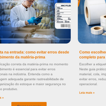
ta na entrada: como evitar erros desde
Como escolher 
bimento da matéria-prima
completo para 
ificação correta da matéria-prima no momento
Escolher a etique
bimento é essencial para evitar erros
Neste guia prátic
onais na indústria. Entenda como a
material, cola, i
agem adequada garante rastreabilidade de
evitar erros, redu
rganização do estoque e maior segurança no
operacional.
o produtivo.
Leia mais »
s »