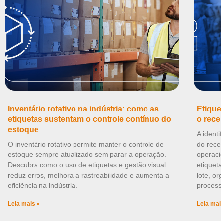
Inventário rotativo na indústria: como as
Etique
etiquetas sustentam o controle contínuo do
o rece
estoque
A ident
O inventário rotativo permite manter o controle de
do rece
estoque sempre atualizado sem parar a operação.
operaci
Descubra como o uso de etiquetas e gestão visual
etiquet
reduz erros, melhora a rastreabilidade e aumenta a
lote, o
eficiência na indústria.
process
Leia mais »
Leia mai