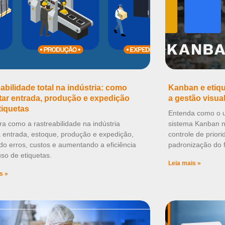
abilidade total na indústria: como
Kanban e etiqu
ar entrada, produção e expedição
a gestão visua
tiquetas
Entenda como o us
a como a rastreabilidade na indústria
sistema Kanban na
 entrada, estoque, produção e expedição,
controle de prior
do erros, custos e aumentando a eficiência
padronização do f
so de etiquetas.
Leia mais »
s »