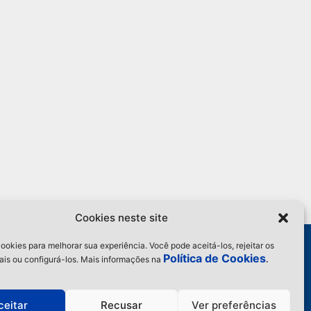
Cookies neste site
ome
ookies para melhorar sua experiência. Você pode aceitá-los, rejeitar os
estiq
Política de Cookies
ais ou configurá-los. Mais informações na
.
iquetas
ibbons
og
ceitar
Recusar
Ver preferências