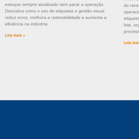
estoque sempre atualizado sem parar a operação.
do rece
Descubra como o uso de etiquetas e gestão visual
operaci
reduz erros, melhora a rastreabilidade e aumenta a
etiquet
eficiência na indústria.
lote, o
process
Leia mais »
Leia mai