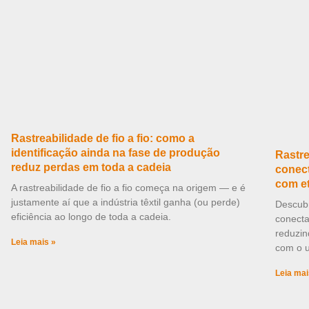
Rastreabilidade de fio a fio: como a
identificação ainda na fase de produção
Rastre
reduz perdas em toda a cadeia
conect
com e
A rastreabilidade de fio a fio começa na origem — e é
justamente aí que a indústria têxtil ganha (ou perde)
Descubr
eficiência ao longo de toda a cadeia.
conecta
reduzin
Leia mais »
com o u
Leia mai