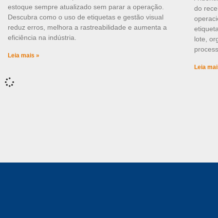
estoque sempre atualizado sem parar a operação.
do rece
Descubra como o uso de etiquetas e gestão visual
operaci
reduz erros, melhora a rastreabilidade e aumenta a
etiquet
eficiência na indústria.
lote, o
process
Leia mais »
Leia mai