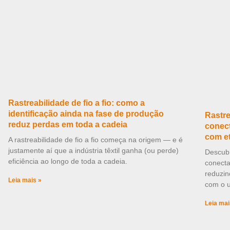
Rastreabilidade de fio a fio: como a
identificação ainda na fase de produção
Rastre
reduz perdas em toda a cadeia
conect
com e
A rastreabilidade de fio a fio começa na origem — e é
justamente aí que a indústria têxtil ganha (ou perde)
Descubr
eficiência ao longo de toda a cadeia.
conecta
reduzin
Leia mais »
com o u
Leia mai