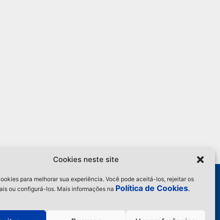
Cookies neste site
ome
ookies para melhorar sua experiência. Você pode aceitá-los, rejeitar os
estiq
Política de Cookies
ais ou configurá-los. Mais informações na
.
iquetas
ibbons
og